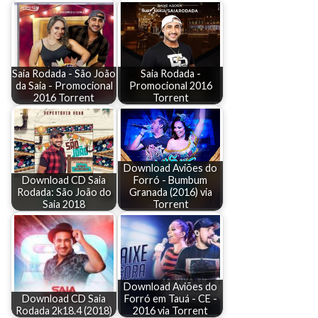
Saia Rodada - São João
Saia Rodada -
da Saia - Promocional
Promocional 2016
2016 Torrent
Torrent
Download Aviões do
Download CD Saia
Forró - Bumbum
Rodada: São João do
Granada (2016) via
Saia 2018
Torrent
Download Aviões do
Download CD Saia
Forró em Tauá - CE -
Rodada 2k18.4 (2018)
2016 via Torrent