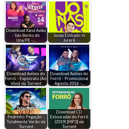
Download Xand Avião
- São Bento do
Jonas Esticado In
Una/PE -…
Jurerê
Download Aviões do
Download Aviões do
Forró – Expocrato (Ao
Forró - Promocional
Vivo) via Torrent
Agosto 2016 -…
Download CD
Pedrinho Pegação -
Estouradas do Forró
Totalmente Verão via
(2019) [MP3] via
Torrent
Torrent