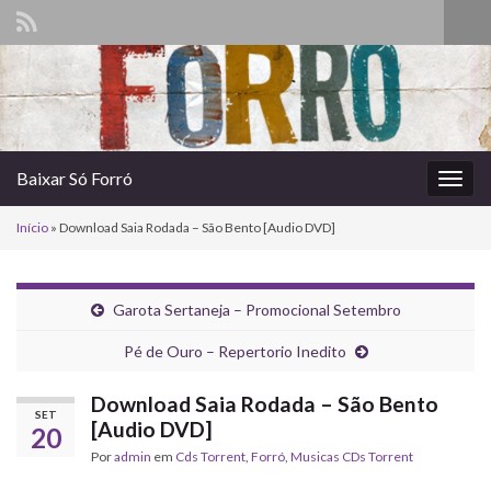
Alte
form
Search for:
de
pesq
Baixar Só Forró
Alter
nave
Início
»
Download Saia Rodada – São Bento [Audio DVD]
Garota Sertaneja – Promocional Setembro
Pé de Ouro – Repertorio Inedito
Download Saia Rodada – São Bento
SET
[Audio DVD]
20
Por
admin
em
Cds Torrent
,
Forró
,
‎Musicas CDs Torrent