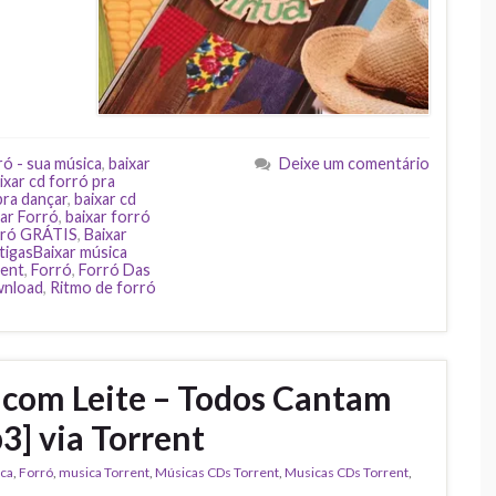
ró - sua música
,
baixar
Deixe um comentário
ixar cd forró pra
pra dançar
,
baixar cd
xar Forró
,
baixar forró
orró GRÁTIS
,
Baixar
tigasBaixar música
rent
,
Forró
,
Forró Das
wnload
,
Ritmo de forró
com Leite – Todos Cantam
3] via Torrent
ica
,
Forró
,
musica Torrent
,
‎Músicas CDs Torrent
,
‎Musicas CDs Torrent
,