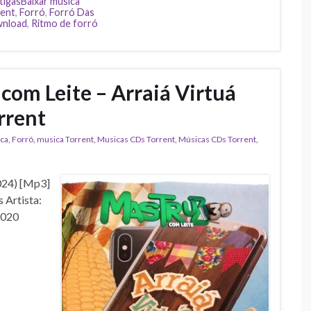
tigasBaixar música
rent
,
Forró
,
Forró Das
wnload
,
Ritmo de forró
om Leite – Arraiá Virtuá
rrent
ica
,
Forró
,
musica Torrent
,
‎Musicas CDs Torrent
,
‎Músicas CDs Torrent
,
024) [Mp3]
 Artista:
2020