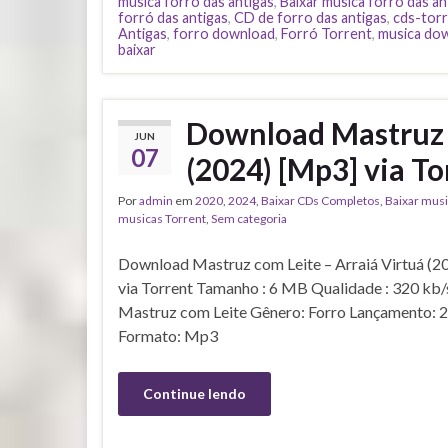
música forró das antigas
,
Baixar música forró das an
forró das antigas
,
CD de forro das antigas
,
cds-tor
Antigas
,
forro download
,
Forró Torrent
,
musica do
baixar
Download Mastruz c
JUN
07
(2024) [Mp3] via To
Por
admin
em
2020
,
2024
,
Baixar CDs Completos
,
Baixar mus
musicas Torrent
,
Sem categoria
Download Mastruz com Leite – Arraiá Virtuá (2
via Torrent Tamanho : 6 MB Qualidade : 320 kb/s
Mastruz com Leite Gênero: Forro Lançamento: 
Formato: Mp3
Continue lendo