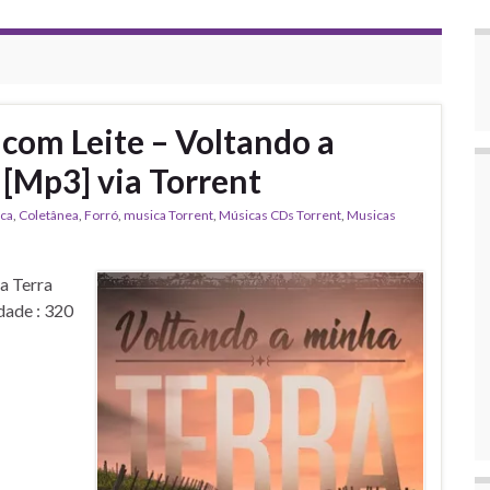
com Leite – Voltando a
 [Mp3] via Torrent
ica
,
Coletânea
,
Forró
,
musica Torrent
,
‎Músicas CDs Torrent
,
‎Musicas
a Terra
dade : 320