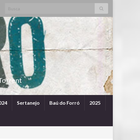
Search for:
Torrent
024
Sertanejo
Baú do Forró
2025