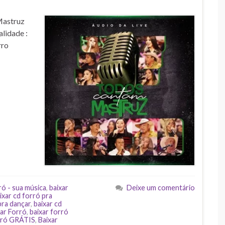
Mastruz
lidade :
rro
ró - sua música
,
baixar
Deixe um comentário
ixar cd forró pra
pra dançar
,
baixar cd
xar Forró
,
baixar forró
orró GRÁTIS
,
Baixar