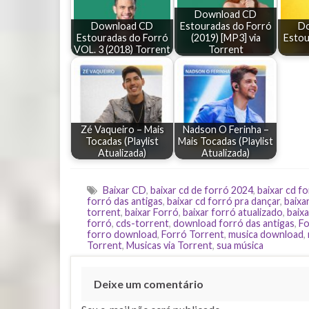
Download CD
Download CD
Estouradas do Forró
D
Estouradas do Forró
(2019) [MP3] via
Estou
VOL. 3 (2018) Torrent
Torrent
Zé Vaqueiro – Mais
Nadson O Ferinha –
Tocadas (Playlist
Mais Tocadas (Playlist
Atualizada)
Atualizada)
Baixar CD
,
baixar cd de forró 2024
,
baixar cd f
forró das antigas
,
baixar cd forró pra dançar
,
baixa
torrent
,
baixar Forró
,
baixar forró atualizado
,
baixa
forró
,
cds-torrent
,
download forró das antigas
,
Fo
forro download
,
Forró Torrent
,
musica download
,
Torrent
,
Musicas via Torrent
,
sua música
Deixe um comentário