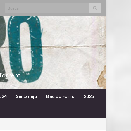
Search for:
Torrent
024
Sertanejo
Baú do Forró
2025