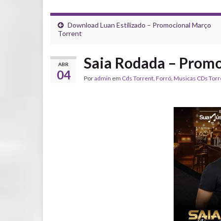
Download Luan Estilizado – Promocional Março
Torrent
Saia Rodada – Promo
ABR
04
Por
admin
em
Cds Torrent
,
Forró
,
‎Musicas CDs Torr