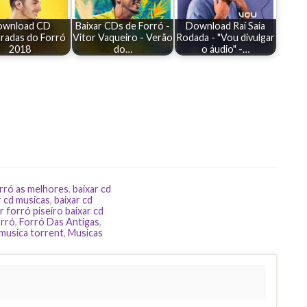
ownload CD
Baixar CDs de Forró -
Download Raí Saia
radas do Forró
Vitor Vaqueiro - Verão
Rodada - "Vou divulgar
2018
do…
o áudio" -…
orró as melhores
,
baixar cd
r cd musicas
,
baixar cd
r forró piseiro baixar cd
rró
,
Forró Das Antigas
,
musica torrent
,
Musicas