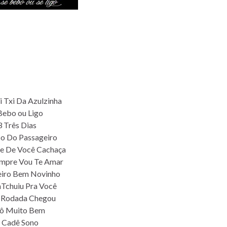
i Txi Da Azulzinha
Bebo ou Ligo
3 Três Dias
o Do Passageiro
e De Você Cachaça
empre Vou Te Amar
eiro Bem Novinho
Tchuiu Pra Você
a Rodada Chegou
Tô Muito Bem
 Cadê Sono