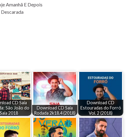
je Amanhã E Depois
 Descarada
load CD Saia
Download CD
a: São João do
Download CD Saia
Estouradas do Forró
Saia 2018
Rodada 2k18.4 (2018)
Vol. 2 (2018)