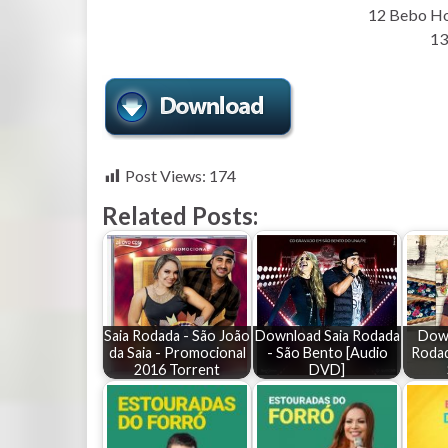
12 Bebo Ho
13
Post Views:
174
Related Posts:
Saia Rodada - São João
Download Saia Rodada
Down
da Saia - Promocional
- São Bento [Audio
Rodad
2016 Torrent
DVD]