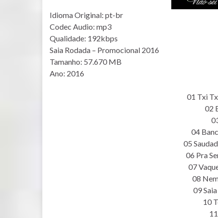
Idioma Original: pt-br
Codec Audio: mp3
Qualidade: 192kbps
Saia Rodada – Promocional 2016
Tamanho: 57.670 MB
Ano: 2016
01 Txi Tx
02 
0
04 Banc
05 Saudad
06 Pra S
07 Vaqu
08 Nem
09 Sai
10 
11