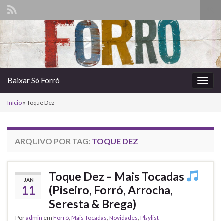
Alte
form
Search for:
de
pesq
Baixar Só Forró
Alter
nave
Início
»
Toque Dez
ARQUIVO POR TAG:
TOQUE DEZ
Toque Dez – Mais Tocadas
JAN
11
(Piseiro, Forró, Arrocha,
Seresta & Brega)
Por
admin
em
Forró
,
Mais Tocadas
,
Novidades
,
Playlist