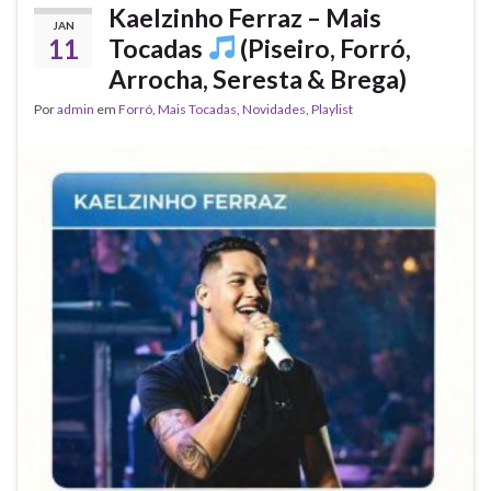
Kaelzinho Ferraz – Mais
JAN
11
Tocadas
(Piseiro, Forró,
Arrocha, Seresta & Brega)
Por
admin
em
Forró
,
Mais Tocadas
,
Novidades
,
Playlist