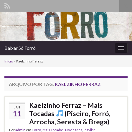
Alte
form
Search for:
de
pesq
Baixar Só Forró
Alter
nave
Início
»
Kaelzinho Ferraz
ARQUIVO POR TAG:
KAELZINHO FERRAZ
Kaelzinho Ferraz – Mais
JAN
11
Tocadas
(Piseiro, Forró,
Arrocha, Seresta & Brega)
Por
admin
em
Forró
,
Mais Tocadas
,
Novidades
,
Playlist