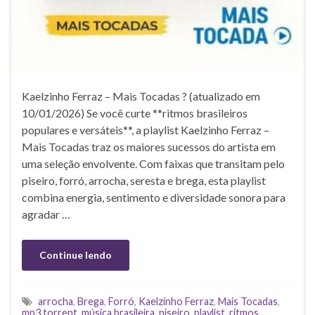
Kaelzinho Ferraz – Mais Tocadas ? (atualizado em
10/01/2026) Se você curte **ritmos brasileiros
populares e versáteis**, a playlist Kaelzinho Ferraz –
Mais Tocadas traz os maiores sucessos do artista em
uma seleção envolvente. Com faixas que transitam pelo
piseiro, forró, arrocha, seresta e brega, esta playlist
combina energia, sentimento e diversidade sonora para
agradar …
Continue lendo
arrocha
,
Brega
,
Forró
,
Kaelzinho Ferraz
,
Mais Tocadas
,
mp3 torrent
,
música brasileira
,
piseiro
,
playlist
,
ritmos