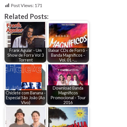
Post Views:
171
Related Posts:
Frank Aguiar - Um
Baixar CDs de Forró -
Show de Forra Vol 3
Banda Magnificos -
Torrent
Vol. 01 -…
Download Banda
Chiclete com Banana -
Magnificos
Especial São João (Ao
Promocional - Tour
Vivo)
2016