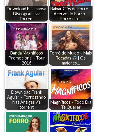
Download Falamansa
Baixar CDs de Forró -
Discografia via
Acervo do Forró -
Torrent
Forrozao…
Banda Magnificos
Forró do Muído – Mais
Promocional - Tour
Tocadas
| Os
2016
maiores…
Download Frank
Aguiar – Forrozando
Nas Antigas via
Magníficos - Todo Dia
torrent
Te Querer