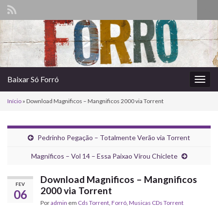
Alte
form
Search for:
de
pesq
Baixar Só Forró
Alter
nave
Início
»
Download Magnificos – Mangnificos 2000 via Torrent
Pedrinho Pegação – Totalmente Verão via Torrent
Magnificos – Vol 14 – Essa Paixao Virou Chiclete
Download Magnificos – Mangnificos
FEV
2000 via Torrent
06
Por
admin
em
Cds Torrent
,
Forró
,
‎Musicas CDs Torrent