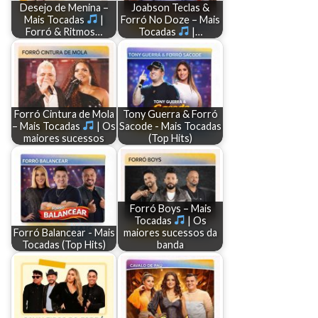
Desejo de Menina –
Joabson Teclas &
Mais Tocadas
|
Forró No Doze – Mais
Forró & Ritmos…
Tocadas
|…
Forró Cintura de Mola
Tony Guerra & Forró
– Mais Tocadas
| Os
Sacode - Mais Tocadas
maiores sucessos
(Top Hits)
Forró Boys – Mais
Tocadas
| Os
Forró Balancear - Mais
maiores sucessos da
Tocadas (Top Hits)
banda