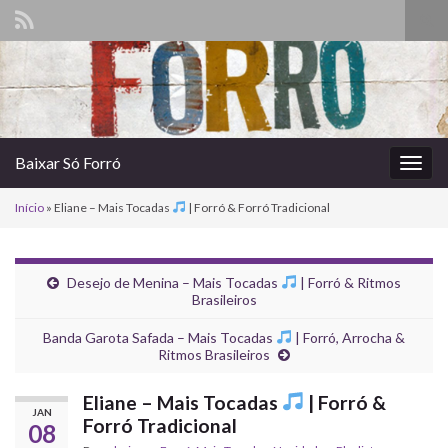
Alte
form
Search for:
de
pesq
Baixar Só Forró
Alter
nave
Início
»
Eliane – Mais Tocadas
| Forró & Forró Tradicional
Desejo de Menina – Mais Tocadas
| Forró & Ritmos
Brasileiros
Banda Garota Safada – Mais Tocadas
| Forró, Arrocha &
Ritmos Brasileiros
Eliane – Mais Tocadas
| Forró &
JAN
Forró Tradicional
08