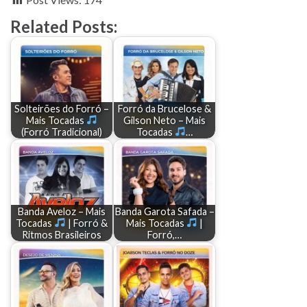
Related Posts:
Solteirões do Forró –
Forró da Brucelose &
Mais Tocadas
Gilson Neto – Mais
(Forró Tradicional)
Tocadas
…
Banda Aveloz – Mais
Banda Garota Safada –
Tocadas
| Forró &
Mais Tocadas
|
Ritmos Brasileiros
Forró,…