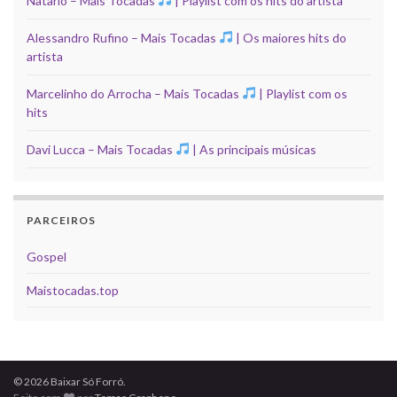
Natario – Mais Tocadas
| Playlist com os hits do artista
Alessandro Rufino – Mais Tocadas
| Os maiores hits do
artista
Marcelinho do Arrocha – Mais Tocadas
| Playlist com os
hits
Davi Lucca – Mais Tocadas
| As principais músicas
PARCEIROS
Gospel
Maistocadas.top
© 2026 Baixar Só Forró.