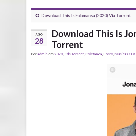
Download This Is Falamansa (2020) Via Torrent
Download This Is Jon
AGO
28
Torrent
Por
admin
em
2020
,
Cds Torrent
,
Coletânea
,
Forró
,
‎Musicas CDs