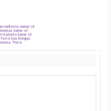
 as melhores
,
baixar cd
 musicas
,
baixar cd
rró piseiro baixar cd
,
Forró Das Antigas
,
 música
,
This is