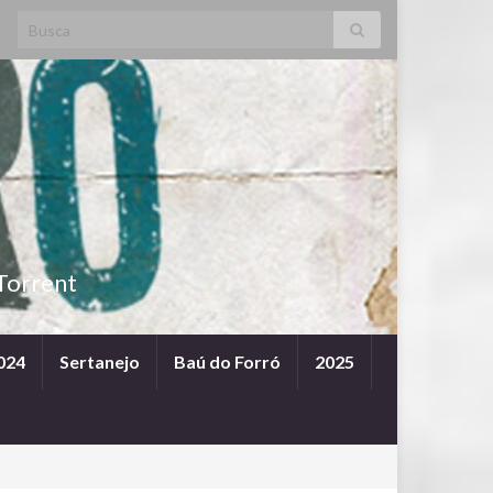
Search for:
Torrent
024
Sertanejo
Baú do Forró
2025