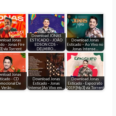
Download JONAS
nload Jonas
ESTICADO - JOÃO
Download Jonas
ado - Jonas Fire
EDSON CDS -
Esticado – Ao Vivo no
] via Torrent
DELMIRO…
Jonas Intense…
nload Jonas
ticado - CD
Download Jonas
Download Jonas
mocional De
Esticado - Jonas
Esticado - Expocrato
Verão…
Intense [Ao Vivo em…
2019 [Mp3] via Torrent