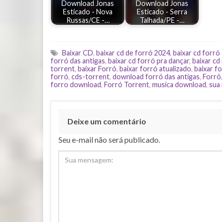
Download Jonas
Download Jonas
Esticado - Nova
Esticado - Serra
Russas/CE -…
Talhada/PE -…
Baixar CD
,
baixar cd de forró 2024
,
baixar cd forró
forró das antigas
,
baixar cd forró pra dançar
,
baixar cd
torrent
,
baixar Forró
,
baixar forró atualizado
,
baixar fo
forró
,
cds-torrent
,
download forró das antigas
,
Forró
forro download
,
Forró Torrent
,
musica download
,
sua
Deixe um comentário
Seu e-mail não será publicado.