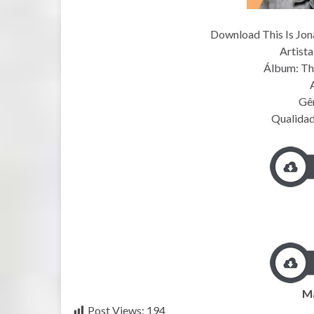
Download This Is Jon
Artista
Álbum: Thi
Gên
Qualida
Ma
Post Views:
194