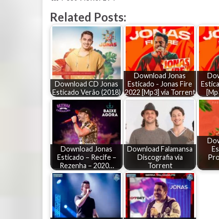
Related Posts:
Download Jonas
Dow
Download CD Jonas
Esticado - Jonas Fire
Estic
Esticado Verão (2018)
2022 [Mp3] via Torrent
[Mp3
Dow
Download Jonas
Download Falamansa
Es
Esticado – Recife –
Discografia via
Pro
Rezenha – 2020…
Torrent