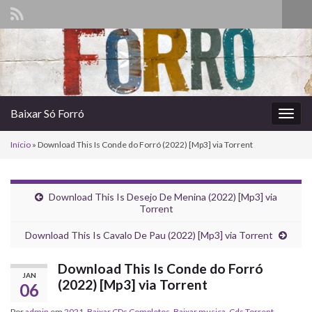
Alte
form
Search for:
de
pesq
Baixar Só Forró
Alter
nave
Início
»
Download This Is Conde do Forró (2022) [Mp3] via Torrent
Download This Is Desejo De Menina (2022) [Mp3] via
Torrent
Download This Is Cavalo De Pau (2022) [Mp3] via Torrent
Download This Is Conde do Forró
JAN
(2022) [Mp3] via Torrent
06
Por
admin
em
2021
,
Baixar CDs Completos
,
Baixar musica
,
Cds Torrent
,