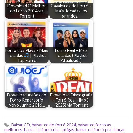
Download O Melhor
Cavaleiros do Forró –
do Forró 2014 via
Mais Tocadas: os
Torrent
grandes…
Forró dos Plays – Mais
Forró Real – Mais
Tocadas
| Playlist
Tocadas (Playlist
Top Forró
Atualizada)
Download Aviões do
Download Discografia
Forró Repertório
- Forró Real - [Mp3]
Novo Junho 2016…
(2025) via Torrent
Baixar CD
,
baixar cd de forró 2024
,
baixar cd forró as
melhores
,
baixar cd forró das antigas
,
baixar cd forró pra dançar
,