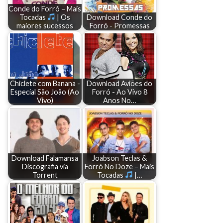
Conde do Forró – Mais
Tocadas
| Os
Download Conde do
maiores sucessos
Forró - Promessas
Chiclete com Banana -
Download Aviões do
Especial São João (Ao
Forró - Ao Vivo 8
Vivo)
Anos No…
Download Falamansa
Joabson Teclas &
Discografia via
Forró No Doze – Mais
Torrent
Tocadas
|…