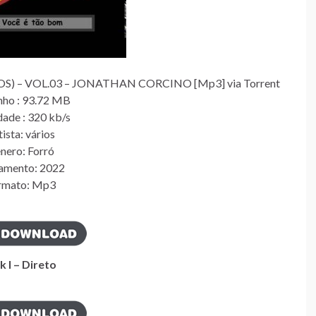
) – VOL.03 – JONATHAN CORCINO [Mp3] via Torrent
ho : 93.72 MB
dade : 320 kb/s
ista: vários
nero: Forró
amento: 2022
rmato: Mp3
k I – Direto