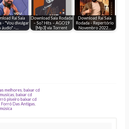
load Raí Saia
Download Saia Rodada
Download Raí Saia
 - "Vou divulgar
– So? Hits – AGO19
Rodada - Repertório
o áudio" -…
[Mp3] via Torrent
Novembro 2022…
 as melhores
,
baixar cd
 musicas
,
baixar cd
rró piseiro baixar cd
,
Forró Das Antigas
,
 música