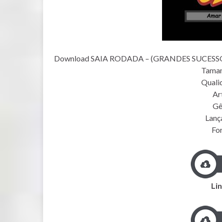
Download SAIA RODADA – (GRANDES SUCESSOS
Taman
Quali
Art
Gê
Lanç
Fo
Lin