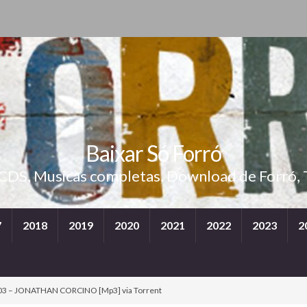
Baixar Só Forró
 CDS, Musicas completas, Download de Forró, 
7
2018
2019
2020
2021
2022
2023
2
3 – JONATHAN CORCINO [Mp3] via Torrent