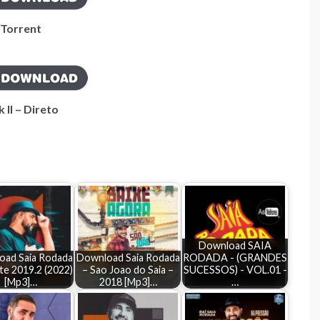
Torrent
k II – Direto
Download SAIA
ad Saia Rodada
Download Saia Rodada
RODADA - (GRANDES
te 2019.2 (2022)
– Sao Joao do Saia –
SUCESSOS) - VOL.01 -
[Mp3]…
2018 [Mp3]…
…