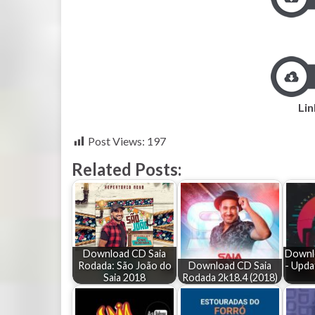
Lin
Post Views:
197
Related Posts:
Download CD Saia
Downlo
Rodada: São João do
Download CD Saia
- Upda
Saia 2018
Rodada 2k18.4 (2018)