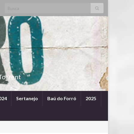
Search for:
Torrent
024
Sertanejo
Baú do Forró
2025