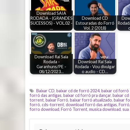
Download SAIA
RODADA - (GRANDES
Download CD
Down
SUCESSOS) - VOL.02 -
Estouradas do Forró
Rodada
…
Vol. 2 (2018)
Download Raí Saia
Rodada -
Download Rai Saia
Garanhuns/PE -
Rodada - Vou divulgar
08/12/2023…
o audio - CD…
Baixar CD
,
baixar cd de forró 2024
,
baixar cd forró
forró das antigas
,
baixar cd forró pra dançar
,
baixar cd
torrent
,
baixar Forró
,
baixar forró atualizado
,
baixar fo
forró
,
cds-torrent
,
download forró das antigas
,
Forró
forro download
,
Forró Torrent
,
musica download
,
sua