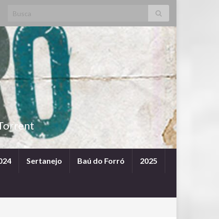
Search for:
Torrent
024
Sertanejo
Baú do Forró
2025