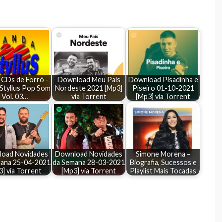
 CDs de Forró -
Download Meu País
Download Pisadinha e
Styllus Pop Som
Nordeste 2021 [Mp3]
Piseiro 01-10-2021
Vol. 03…
via Torrent
[Mp3] via Torrent
oad Novidades
Download Novidades
Simone Morena –
ana 25-04-2021
da Semana 28-03-2021
Biografia, Sucessos e
] via Torrent
[Mp3] via Torrent
Playlist Mais Tocadas