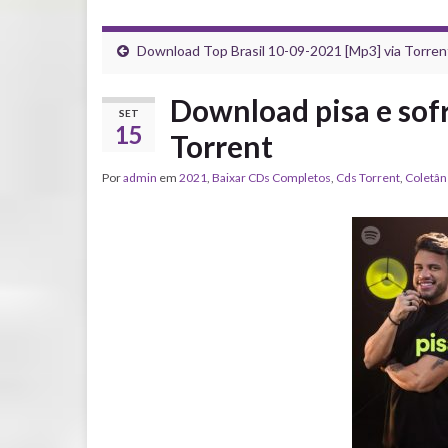
Download Top Brasil 10-09-2021 [Mp3] via Torren
Download pisa e sof
SET
15
Torrent
Por
admin
em
2021
,
Baixar CDs Completos
,
Cds Torrent
,
Coletân