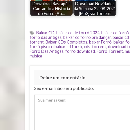
Download Rastapé -
Download Novidades
Cantando a História
da Semana 22-08-2021
do Forró (Ao…
[Mp3] via Torrent
Baixar CD
,
baixar cd de forró 2024
,
baixar cd forró
forró das antigas
,
baixar cd forró pra dançar
,
baixar cd
torrent
,
Baixar CDs Completos
,
baixar Forró
,
baixar fo
forró piseiro baixar cd forró
,
cds-torrent
,
download fo
Forró Das Antigas
,
forro download
,
Forró Torrent
,
mu
música
Deixe um comentário
Seu e-mail não será publicado.