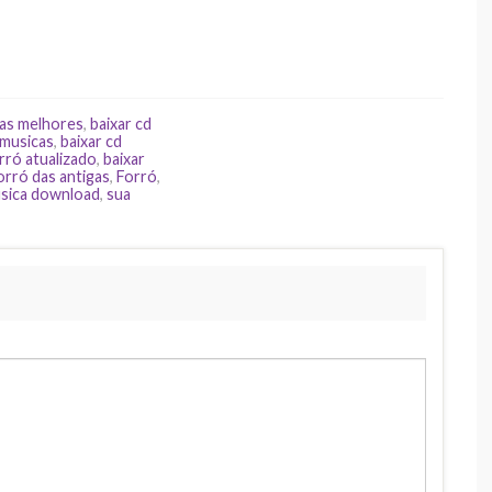
 as melhores
,
baixar cd
 musicas
,
baixar cd
rró atualizado
,
baixar
rró das antigas
,
Forró
,
sica download
,
sua