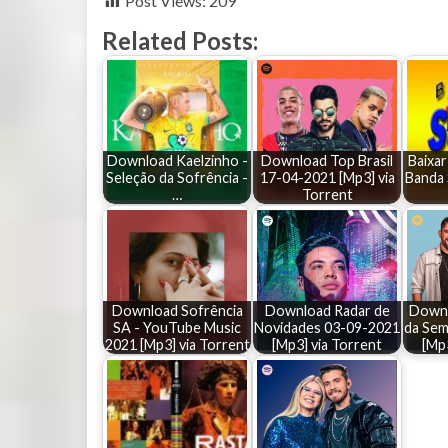
Post Views:
209
Related Posts:
Download Kaelzinho -
Download Top Brasil
Baixar
Seleção da Sofrência -
17-04-2021 [Mp3] via
Banda 
…
Torrent
Download Sofrência
Download Radar de
Downl
SA - YouTube Music
Novidades 03-09-2021
da Sem
2021 [Mp3] via Torrent
[Mp3] via Torrent
[Mp3