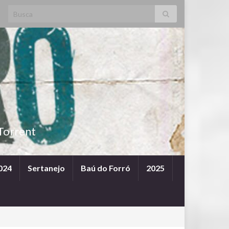
Search for:
Torrent
024
Sertanejo
Baú do Forró
2025