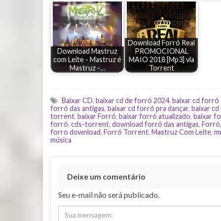
Download Forró Real
Download Mastruz
PROMOCIONAL
com Leite - Mastruz é
MAIO 2018 [Mp3] via
Mastruz -…
Torrent
Baixar CD
,
baixar cd de forró 2024
,
baixar cd forró
forró das antigas
,
baixar cd forró pra dançar
,
baixar cd
torrent
,
baixar Forró
,
baixar forró atualizado
,
baixar fo
forró
,
cds-torrent
,
download forró das antigas
,
Forró
forro download
,
Forró Torrent
,
Mastruz Com Leite
,
m
música
Deixe um comentário
Seu e-mail não será publicado.