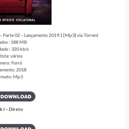
– Parte 02 – Lançamento 2019.1 [Mp3] via Torrent
nho : 188 MB
dade : 320 kb/s
ista: vários
nero: Forró
amento: 2018
rmato: Mp3
k I – Direto