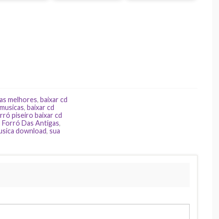
 as melhores
,
baixar cd
 musicas
,
baixar cd
rró piseiro baixar cd
,
Forró Das Antigas
,
usica download
,
sua