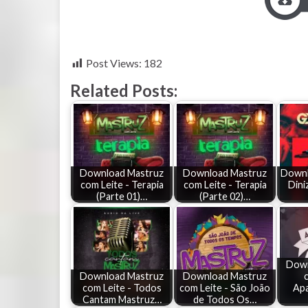
Post Views:
182
Related Posts:
Download Mastruz
Download Mastruz
Downl
com Leite - Terapia
com Leite - Terapia
Dini
(Parte 01)…
(Parte 02)…
Down
Download Mastruz
Download Mastruz
c
com Leite - Todos
com Leite - São João
Apa
Cantam Mastruz…
de Todos Os…