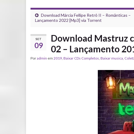
Download Márcia Fellipe Retrô II – Românticas –
Lançamento 2022 [Mp3] via Torrent
Download Mastruz co
SET
09
02 – Lançamento 201
Por
admin
em
2019
,
Baixar CDs Completos
,
Baixar musica
,
Colet