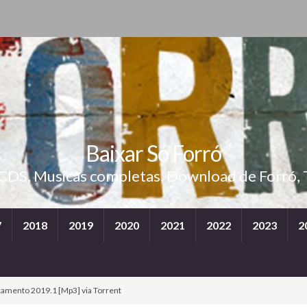
Baixar Só Forró
 CDS, Musicas completas, Download de Forró, 
7
2018
2019
2020
2021
2022
2023
2
çamento 2019.1 [Mp3] via Torrent