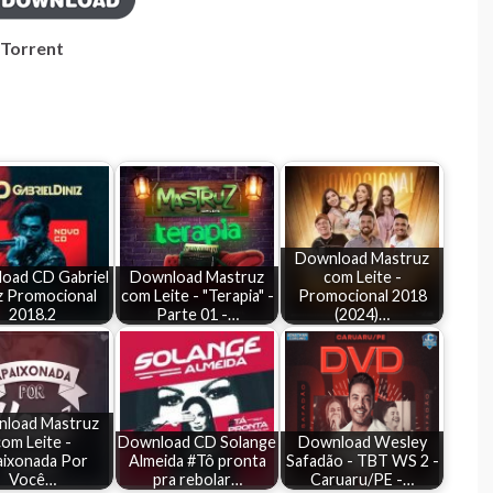
Torrent
Download Mastruz
oad CD Gabriel
Download Mastruz
com Leite -
z Promocional
com Leite - "Terapia" -
Promocional 2018
2018.2
Parte 01 -…
(2024)…
load Mastruz
om Leite -
Download CD Solange
Download Wesley
ixonada Por
Almeida #Tô pronta
Safadão - TBT WS 2 -
Você…
pra rebolar…
Caruaru/PE -…