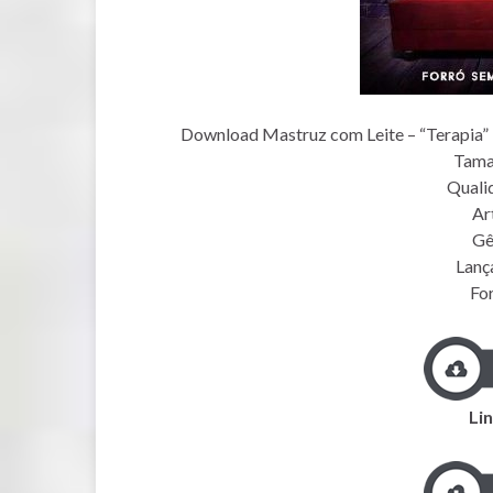
Download Mastruz com Leite – “Terapia” 
Tama
Quali
Art
Gê
Lanç
Fo
Lin