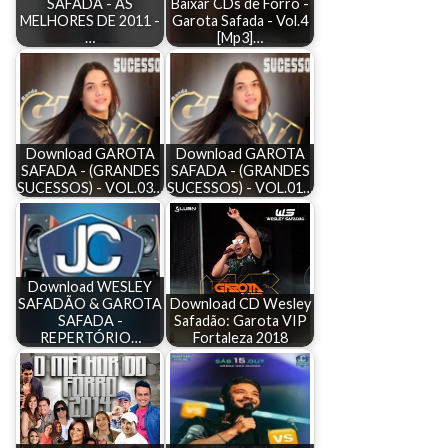
SAFADA - AS
Baixar CDs de Forró -
MELHORES DE 2011 -
Garota Safada - Vol.4
…
[Mp3]…
Download GAROTA
Download GAROTA
SAFADA - (GRANDES
SAFADA - (GRANDES
SUCESSOS) - VOL.03…
SUCESSOS) - VOL.01…
Download WESLEY
SAFADÃO & GAROTA
Download CD Wesley
SAFADA -
Safadão: Garota VIP
REPERTÓRIO…
Fortaleza 2018