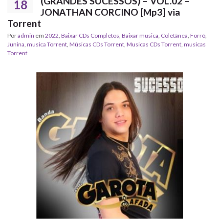
(GRANDES SUCESSOS) – VOL.02 –
18
JONATHAN CORCINO [Mp3] via
Torrent
Por
admin
em
2022
,
Baixar CDs Completos
,
Baixar musica
,
Coletânea
,
Forró
,
Junina
,
musica Torrent
,
‎Músicas CDs Torrent
,
‎Musicas CDs Torrent
,
musicas
Torrent