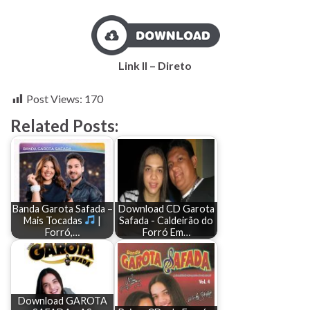
Link II – Direto
Post Views:
170
Related Posts:
Banda Garota Safada –
Download CD Garota
Mais Tocadas
|
Safada - Caldeirão do
Forró,…
Forró Em…
Download GAROTA