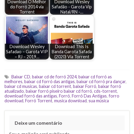
Download O Melhor
Download Wesley
do Forró 2014 via
Safadão - Garota Vip
Torrent
Natal/RN -…
Download Wesley
Download This Is
Safadao – Garota VIP
Banda Garota Safada
– RJ – 2019…
(2020) Via Torrent
Baixar CD
,
baixar cd de forró 2024
,
baixar cd forró as
melhores
,
baixar cd forró das antigas
,
baixar cd forró pra dançar
,
baixar cd musicas
,
baixar cd torrent
,
baixar Forró
,
baixar forró
atualizado
,
baixar forró piseiro baixar cd forró
,
cds-torrent
,
download forró das antigas
,
Forró
,
Forró Das Antigas
,
forro
download
,
Forró Torrent
,
musica download
,
sua música
Deixe um comentário
Seu e-mail não será publicado.