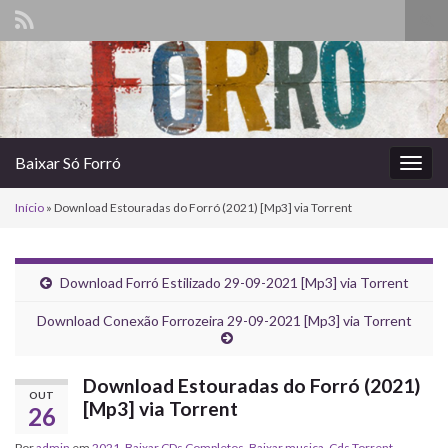
Alte
form
Search for:
de
pesq
Baixar Só Forró
Alter
nave
Início
»
Download Estouradas do Forró (2021) [Mp3] via Torrent
Download Forró Estilizado 29-09-2021 [Mp3] via Torrent
Download Conexão Forrozeira 29-09-2021 [Mp3] via Torrent
Download Estouradas do Forró (2021)
OUT
[Mp3] via Torrent
26
Por
admin
em
2021
,
Baixar CDs Completos
,
Baixar musica
,
Cds Torrent
,