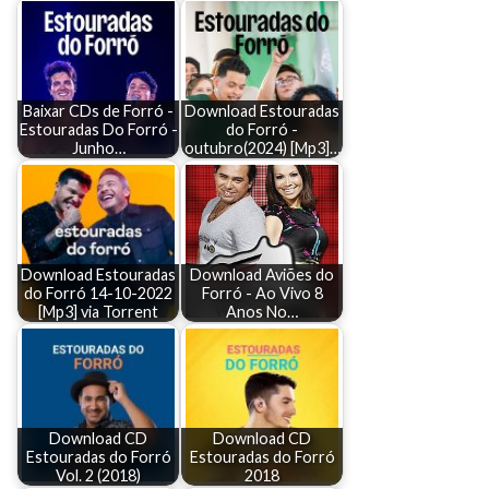
Baixar CDs de Forró -
Download Estouradas
Estouradas Do Forró -
do Forró -
Junho…
outubro(2024) [Mp3]…
Download Estouradas
Download Aviões do
do Forró 14-10-2022
Forró - Ao Vivo 8
[Mp3] via Torrent
Anos No…
Download CD
Download CD
Estouradas do Forró
Estouradas do Forró
Vol. 2 (2018)
2018