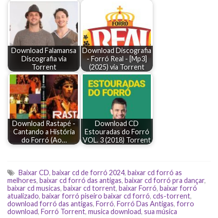
Download Falamansa
Download Discografia
Discografia via
- Forró Real - [Mp3]
Torrent
(2025) via Torrent
Download Rastapé -
Download CD
Cantando a História
Estouradas do Forró
do Forró (Ao…
VOL. 3 (2018) Torrent
Baixar CD
,
baixar cd de forró 2024
,
baixar cd forró as
melhores
,
baixar cd forró das antigas
,
baixar cd forró pra dançar
,
baixar cd musicas
,
baixar cd torrent
,
baixar Forró
,
baixar forró
atualizado
,
baixar forró piseiro baixar cd forró
,
cds-torrent
,
download forró das antigas
,
Forró
,
Forró Das Antigas
,
forro
download
,
Forró Torrent
,
musica download
,
sua música