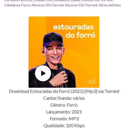
Coletânea
,
Forró
,
‎Músicas CDs Torrent
,
‎Musicas CDs Torrent
,
Vários Artistas
Download Estouradas do Forró (2021) [Mp3] via Torrent
Cantor/banda: vários
Gênero: Forró
Lançamento: 2021
Formato: MP3
Qualidade: 320 Kbps