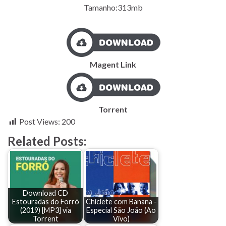
Tamanho:313mb
Magent Link
Torrent
Post Views:
200
Related Posts:
Download CD
Estouradas do Forró
Chiclete com Banana -
(2019) [MP3] via
Especial São João (Ao
Torrent
Vivo)