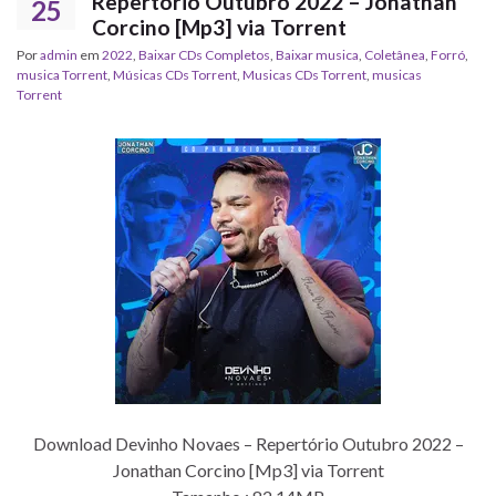
Repertório Outubro 2022 – Jonathan
25
Corcino [Mp3] via Torrent
Por
admin
em
2022
,
Baixar CDs Completos
,
Baixar musica
,
Coletânea
,
Forró
,
musica Torrent
,
‎Músicas CDs Torrent
,
‎Musicas CDs Torrent
,
musicas
Torrent
Download Devinho Novaes – Repertório Outubro 2022 –
Jonathan Corcino [Mp3] via Torrent