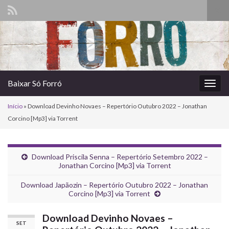
Alte
form
Search for:
de
pesq
Baixar Só Forró
Alter
nave
Início
»
Download Devinho Novaes – Repertório Outubro 2022 – Jonathan
Corcino [Mp3] via Torrent
Download Priscila Senna – Repertório Setembro 2022 –
Jonathan Corcino [Mp3] via Torrent
Download Japãozin – Repertório Outubro 2022 – Jonathan
Corcino [Mp3] via Torrent
Download Devinho Novaes –
SET