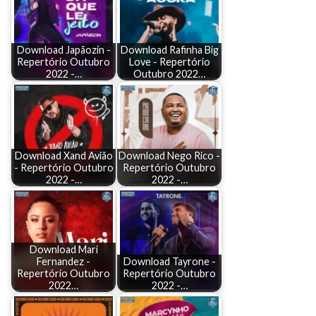
Download Japãozin -
Download Rafinha Big
Repertório Outubro
Love - Repertório
2022 -…
Outubro 2022…
Download Xand Avião
Download Nego Rico -
- Repertório Outubro
Repertório Outubro
2022 -…
2022 -…
Download Mari
Fernandez -
Download Tayrone -
Repertório Outubro
Repertório Outubro
2022…
2022 -…