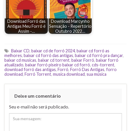
Download Forró das
Download Marcynho
Antigas Meu Forró é
Sensação - Repertório
Assim -…
Outubro 2022…
Baixar CD
,
baixar cd de forró 2024
,
baixar cd forró as
melhores
,
baixar cd forró das antigas
,
baixar cd forró pra dançar
,
baixar cd musicas
,
baixar cd torrent
,
baixar Forró
,
baixar forró
atualizado
,
baixar forró piseiro baixar cd forró
,
cds-torrent
,
download forró das antigas
,
Forró
,
Forró Das Antigas
,
forro
download
,
Forró Torrent
,
musica download
,
sua música
Deixe um comentário
Seu e-mail não será publicado.