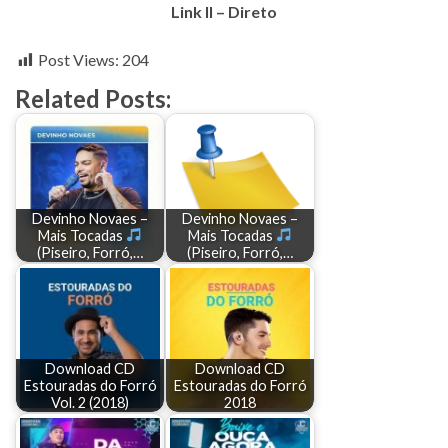
Link II – Direto
Post Views:
204
Related Posts:
Devinho Novaes –
Devinho Novaes –
Mais Tocadas
Mais Tocadas
(Piseiro, Forró,…
(Piseiro, Forró,…
Download CD
Download CD
Estouradas do Forró
Estouradas do Forró
Vol. 2 (2018)
2018