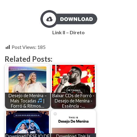
Link II – Direto
Post Views:
185
Related Posts:
Desejo de Menina –
Baixar CDs de Forró -
Mais Tocadas
|
Desejo de Menina -
Forró & Ritmos…
Essência -…
Download DESEJO DE
Download This Is