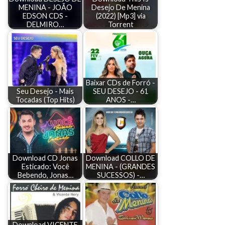
MENINA - JOÃO
Desejo De Menina
EDSON CDS -
(2022) [Mp3] via
DELMIRO…
Torrent
Baixar CDs de Forró -
Seu Desejo - Mais
SEU DESEJO - 61
Tocadas (Top Hits)
ANOS -…
Download CD Jonas
Download COLLO DE
Esticado: Você
MENINA - (GRANDES
Bebendo, Jonas…
SUCESSOS) -…
Download VICENTE