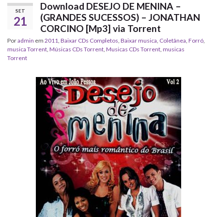
Download DESEJO DE MENINA –
SET
(GRANDES SUCESSOS) – JONATHAN
21
CORCINO [Mp3] via Torrent
Por
admin
em
2011
,
Baixar CDs Completos
,
Baixar musica
,
Coletânea
,
Forró
,
musica Torrent
,
‎Músicas CDs Torrent
,
‎Musicas CDs Torrent
,
musicas
Torrent