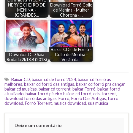
NERY E CHEIRO DE
Download Forró Collo
MENINA -
de Menina - Mulher
(GRANDES…
Chorona -…
Baixar CDs de Forró -
Download CD Saia
Collo de Menina -
Rodada 2k18.4 (2018)
Verão da…
Baixar CD
,
baixar cd de forró 2024
,
baixar cd forró as
melhores
,
baixar cd forró das antigas
,
baixar cd forró pra dançar
,
baixar cd musicas
,
baixar cd torrent
,
baixar Forró
,
baixar forró
atualizado
,
baixar forró piseiro baixar cd forró
,
cds-torrent
,
download forró das antigas
,
Forró
,
Forró Das Antigas
,
forro
download
,
Forró Torrent
,
musica download
,
sua música
Deixe um comentário