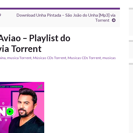
9
Download Unha Pintada – São João do Unha [Mp3] via
Torrent
iao – Playlist do
ia Torrent
nina
,
musica Torrent
,
‎Músicas CDs Torrent
,
‎Musicas CDs Torrent
,
musicas