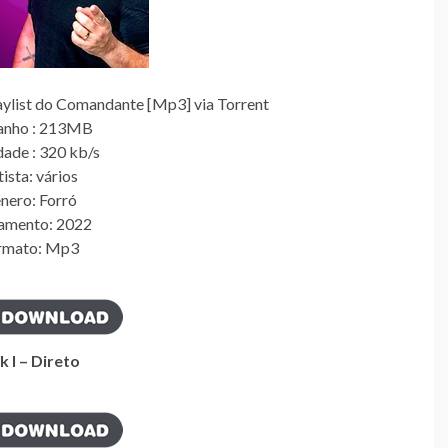
ylist do Comandante [Mp3] via Torrent
nho : 213MB
dade : 320 kb/s
ista: vários
nero: Forró
amento: 2022
rmato: Mp3
k I – Direto