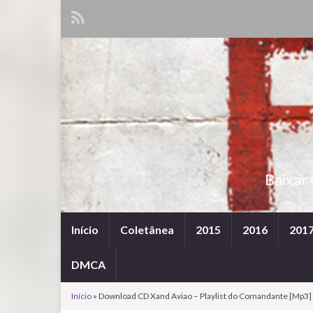
Baixar
Início
Coletânea
2015
2016
201
DMCA
Início
»
Download CD Xand Aviao – Playlist do Comandante [Mp3] 