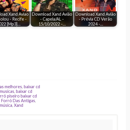
oad Xand Aviao
Download Xand Avião
Download Xand Avião
olou - Recife -
- Capela/AL -
- Prévia CD Verão
022 [Mp3]…
15/10/2022 -…
2024 -…
 as melhores
,
baixar cd
 musicas
,
baixar cd
rró piseiro baixar cd
,
Forró Das Antigas
,
 música
,
Xand