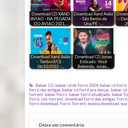
Download CD XAND
Download Xand Avião
Downl
AVIAO - NA PEGADA
- São Bento do
- Dec
DO AVIAO 2021…
Una/PE -…
2
Download Xand Avião
Download CD Jonas
- Tamboril/CE -
Esticado: Você
06/10/2022 -…
Bebendo, Jonas…
Baixar CD
,
baixar cd de forró 2024
,
baixar cd forró
forró das antigas
,
baixar cd forró pra dançar
,
baixar cd
torrent
,
baixar Forró
,
baixar forró atualizado
,
baixar fo
forró
,
cds-torrent
,
download forró das antigas
,
Forró
forro download
,
Forró Torrent
,
musica download
,
sua
Deixe um comentário