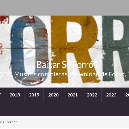
Baixar Só Forró
 CDS, Musicas completas, Download de Forró, 
7
2018
2019
2020
2021
2022
2023
2
via Torrent