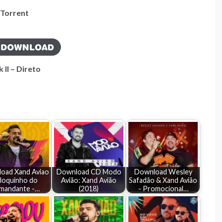
Torrent
k II – Direto
oad Xand Aviao
Download CD Modo
Download Wesley
Bloquinho do
Avião: Xand Avião
Safadão & Xand Avião
mandante -…
(2018)
- Promocional…