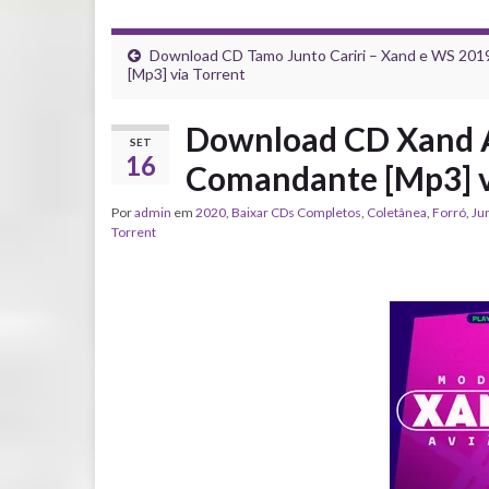
Download CD Tamo Junto Cariri – Xand e WS 201
[Mp3] via Torrent
Download CD Xand Av
SET
16
Comandante [Mp3] v
Por
admin
em
2020
,
Baixar CDs Completos
,
Coletânea
,
Forró
,
Ju
Torrent