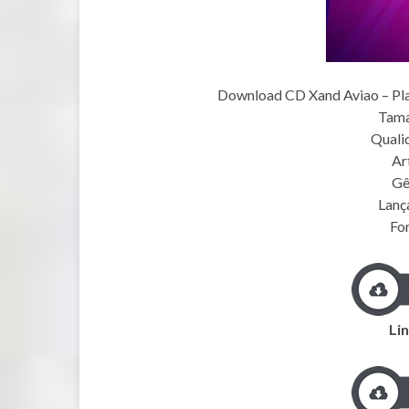
Download CD Xand Aviao – Pla
Tama
Quali
Art
Gê
Lanç
Fo
Lin