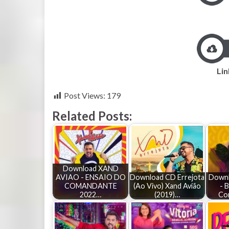
Lin
Post Views:
179
Related Posts:
Download XAND
AVIAO - ENSAIO DO
Download CD Errejota
Downl
COMANDANTE
(Ao Vivo) Xand Avião
- 
2022…
(2019)…
Co