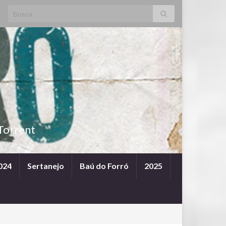
Search for:
Torrent
024
Sertanejo
Baú do Forró
2025