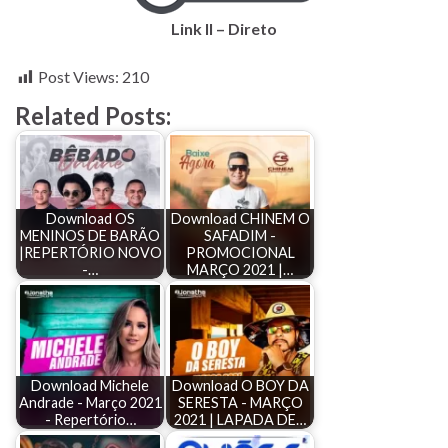
Link II – Direto
Post Views:
210
Related Posts:
Download OS
Download CHINEM O
MENINOS DE BARÃO
SAFADIM -
|REPERTÓRIO NOVO
PROMOCIONAL
-…
MARÇO 2021 |…
Download Michele
Download O BOY DA
Andrade - Março 2021
SERESTA - MARÇO
- Repertório…
2021 | LAPADA DE…