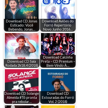
Download CD Jonas
Download Aviões do
Esticado: Você
Forró Repertório
Bebendo, Jonas…
Novo Junho 2016…
Download Calcinha
Download CD Saia
Preta – CD Premium –
Rodada 2k18.4 (2018)
Bem-Vindo À…
Download CD Solange
Download CD
Almeida #Tô pronta
Estouradas do Forró
pra rebolar…
Vol. 2 (2018)