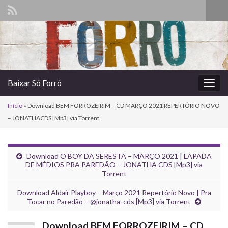
Alte
form
Search for:
de
pesq
Baixar Só Forró
Alter
nave
Início
»
Download BEM FORROZEIRIM – CD MARÇO 2021 REPERTÓRIO NOVO
– JONATHACDS [Mp3] via Torrent
Download O BOY DA SERESTA – MARÇO 2021 | LAPADA
DE MÉDIOS PRA PAREDÃO – JONATHA CDS [Mp3] via
Torrent
Download Aldair Playboy – Março 2021 Repertório Novo | Pra
Tocar no Paredão – @jonatha_cds [Mp3] via Torrent
Download BEM FORROZEIRIM – CD