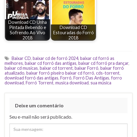
Download CD Unha
Pintada Bebendo e
Download CD
Sofrendo Ao Vivo
Estouradas do Forró
2018
2018
Baixar CD
,
baixar cd de forró 2024
,
baixar cd forró as
melhores
,
baixar cd forró das antigas
,
baixar cd forró pra dançar
,
baixar cd musicas
,
baixar cd torrent
,
baixar Forró
,
baixar forró
atualizado
,
baixar forró piseiro baixar cd forró
,
cds-torrent
,
download forró das antigas
,
Forró
,
Forró Das Antigas
,
forro
download
,
Forró Torrent
,
musica download
,
sua música
Deixe um comentário
Seu e-mail não será publicado.