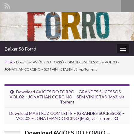
Alte
form
Search for:
de
pesq
Baixar Só Forró
Alter
nave
Início
»
Download AVIÕES DO FORRÓ – GRANDES SUCESSOS – VOL.03 –
JONATHAN CORCINO – SEM VINHETAS [Mp3] via Torrent
Download AVIÕES DO FORRÓ – GRANDES SUCESSOS –
VOL.02 – JONATHAN CORCINO – SEM VINHETAS [Mp3] via
Torrent
Download MASTRUZ COM LEITE – (GRANDES SUCESSOS) –
VOL.02 – JONATHAN CORCINO [Mp3] via Torrent
Download AVIÕES DO FORRÓ –