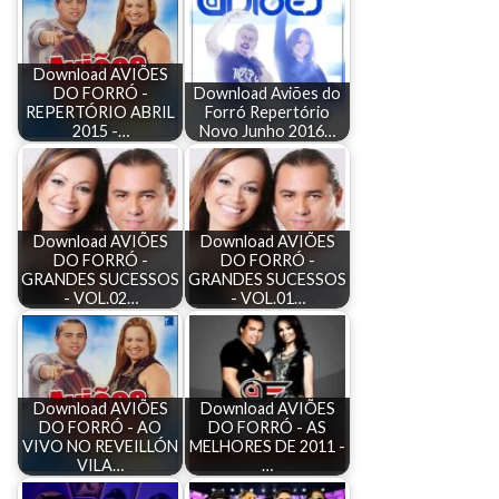
Download AVIÕES
DO FORRÓ -
Download Aviões do
REPERTÓRIO ABRIL
Forró Repertório
2015 -…
Novo Junho 2016…
Download AVIÕES
Download AVIÕES
DO FORRÓ -
DO FORRÓ -
GRANDES SUCESSOS
GRANDES SUCESSOS
- VOL.02…
- VOL.01…
Download AVIÕES
Download AVIÕES
DO FORRÓ - AO
DO FORRÓ - AS
VIVO NO REVEILLÓN
MELHORES DE 2011 -
VILA…
…