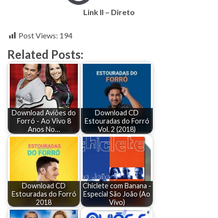
Link II – Direto
Post Views:
194
Related Posts:
Download Aviões do
Download CD
Forró - Ao Vivo 8
Estouradas do Forró
Anos No…
Vol. 2 (2018)
Download CD
Chiclete com Banana -
Estouradas do Forró
Especial São João (Ao
2018
Vivo)