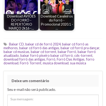
Download AVIÕES
Download Cavaleiros
DO FORRÓ -
do Forró -
REPERTÓRIO
Promocional 2020.1 -
MARÇO 2k16 -…
…
Baixar CD
,
baixar cd de forró 2024
,
baixar cd forró as
melhores
,
baixar cd forró das antigas
,
baixar cd forró pra dançar
,
baixar cd musicas
,
baixar cd torrent
,
baixar Forró
,
baixar forró
atualizado
,
baixar forró piseiro baixar cd forró
,
cds-torrent
,
download forró das antigas
,
Forró
,
Forró Das Antigas
,
forro
download
,
Forró Torrent
,
musica download
,
sua música
Deixe um comentário
Seu e-mail não será publicado.