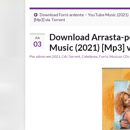
Download Forró ardente – YouTube Music (2021)
[Mp3] via Torrent
Download Arrasta-p
JUL
03
Music (2021) [Mp3] v
Por
admin
em
2021
,
Cds Torrent
,
Coletânea
,
Forró
,
‎Musicas CDs