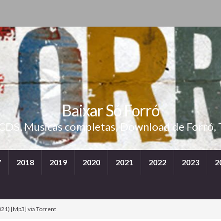
Baixar Só Forró
 CDS, Musicas completas, Download de Forró, 
7
2018
2019
2020
2021
2022
2023
2
21) [Mp3] via Torrent