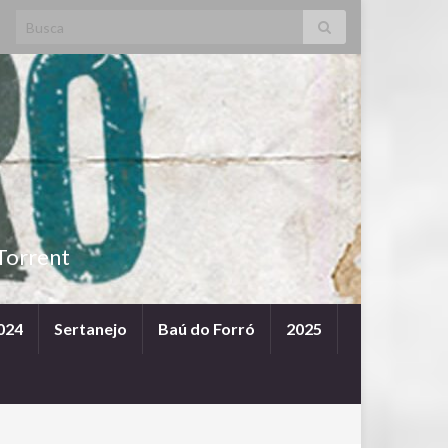
Search for:
Torrent
024
Sertanejo
Baú do Forró
2025