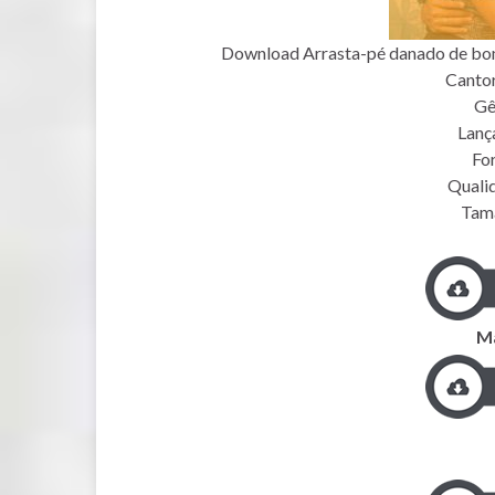
Download Arrasta-pé danado de bom
Cantor
Gê
Lanç
Fo
Quali
Tam
Ma