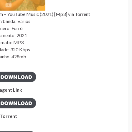
 – YouTube Music (2021) [Mp3] via Torrent
/banda: Vários
nero: Forró
amento: 2021
rmato: MP3
dade: 320 Kbps
anho: 428mb
gent Link
Torrent