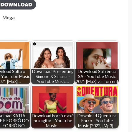
Mega
nload Solta o
Download Presenting
Download Sofrência
- YouTube Music
Simone & Simaria -
SA - YouTube Music
021 [Mp3]…
YouTube Music…
2021 [Mp3] via Torrent
nload KATIA
Download Forró e axé
Download Quentura
NE E FORRÓ DO
pra agitar - YouTube
Forró - YouTube
- FORRÓ NO…
Music…
Music (2022) [Mp3]…