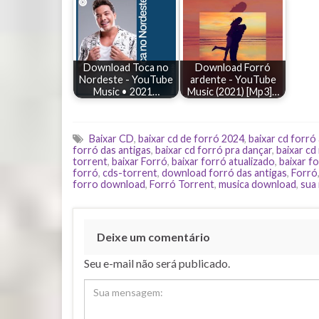
Download Toca no
Download Forró
Nordeste - YouTube
ardente - YouTube
Music • 2021…
Music (2021) [Mp3]…
Baixar CD
,
baixar cd de forró 2024
,
baixar cd forró
forró das antigas
,
baixar cd forró pra dançar
,
baixar cd
torrent
,
baixar Forró
,
baixar forró atualizado
,
baixar fo
forró
,
cds-torrent
,
download forró das antigas
,
Forró
forro download
,
Forró Torrent
,
musica download
,
sua
Deixe um comentário
Seu e-mail não será publicado.