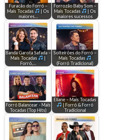
Furacão do Forró –
Forrozão Baby Som –
Mais Tocadas
| Os
Mais Tocadas
| Os
maiores…
maiores sucessos
Banda Garota Safada –
Solteirões do Forró –
Mais Tocadas
|
Mais Tocadas
Forró,…
(Forró Tradicional)
Eliane – Mais Tocadas
Forró Balancear - Mais
| Forró & Forró
Tocadas (Top Hits)
Tradicional