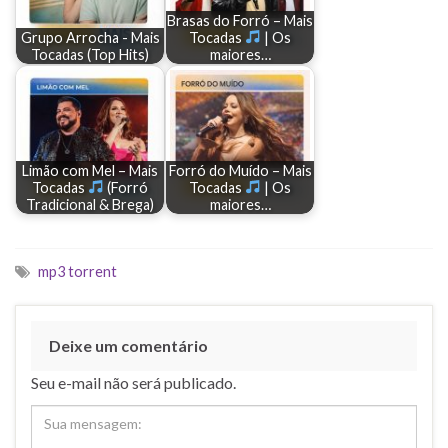
Brasas do Forró – Mais
Grupo Arrocha - Mais
Tocadas
| Os
Tocadas (Top Hits)
maiores…
Limão com Mel – Mais
Forró do Muído – Mais
Tocadas
(Forró
Tocadas
| Os
Tradicional & Brega)
maiores…
mp3 torrent
Deixe um comentário
Seu e-mail não será publicado.