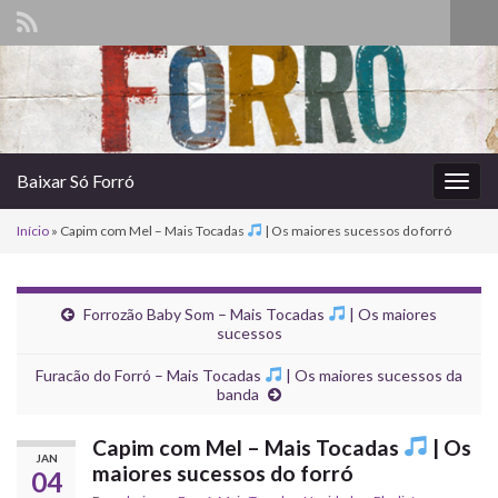
Alte
form
Search for:
de
pesq
Baixar Só Forró
Alter
nave
Início
»
Capim com Mel – Mais Tocadas
| Os maiores sucessos do forró
Forrozão Baby Som – Mais Tocadas
| Os maiores
sucessos
Furacão do Forró – Mais Tocadas
| Os maiores sucessos da
banda
Capim com Mel – Mais Tocadas
| Os
JAN
maiores sucessos do forró
04