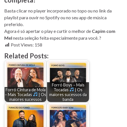
Basta clicar no player incorporado no topo ou no link da
playlist para ouvir no Spotify ou no seu app de música
preferido.
Agora é só apertar o play e curtir o melhor de
Capim com
Mel
nesta seleção feita especialmente para você. ?
Post Views:
158
Related Posts:
Forró Boys – Mais
Forró Cintura de Mola
Tocadas
| Os
– Mais Tocadas
| Os
maiores sucessos da
maiores sucessos
banda