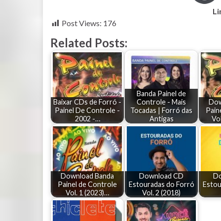
Li
Post Views:
176
Related Posts:
Banda Painel de
Baixar CDs de Forró -
Controle - Mais
Dow
Painel De Controle -
Tocadas | Forró das
Pain
2002 -…
Antigas
Vo
Download Banda
Download CD
D
Painel de Controle
Estouradas do Forró
Estou
Vol. 1 (2023)…
Vol. 2 (2018)