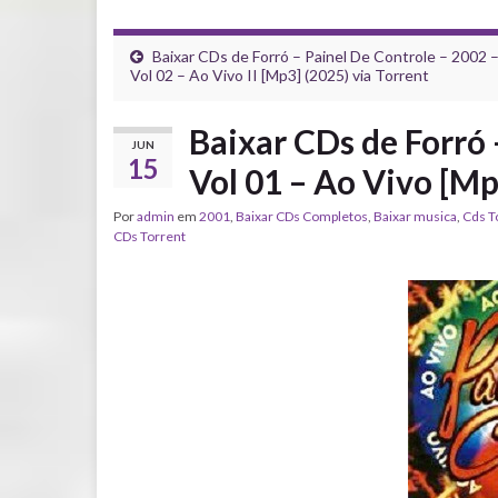
Baixar CDs de Forró – Painel De Controle – 2002 
Vol 02 – Ao Vivo II [Mp3] (2025) via Torrent
Baixar CDs de Forró 
JUN
15
Vol 01 – Ao Vivo [Mp
Por
admin
em
2001
,
Baixar CDs Completos
,
Baixar musica
,
Cds T
CDs Torrent