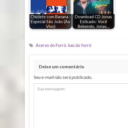
Chiclete com Banana -
Download CD Jonas
Especial São João (Ao
Esticado: Você
Vivo)
Bebendo, Jonas…
Acervo do Forró
,
baú do forró
Deixe um comentário
Seu e-mail não será publicado.