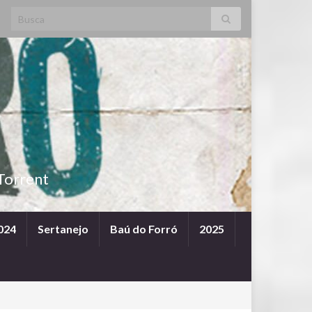
Search for:
Torrent
024
Sertanejo
Baú do Forró
2025