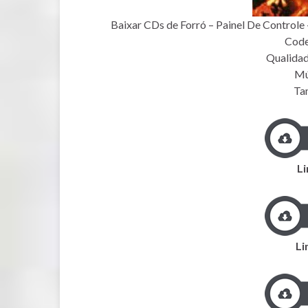
Baixar CDs de Forró – Painel De Controle 
Code
Qualidad
Mú
Ta
Li
Li