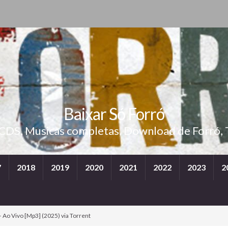
Baixar Só Forró
 CDS, Musicas completas, Download de Forró, 
7
2018
2019
2020
2021
2022
2023
2
– Ao Vivo [Mp3] (2025) via Torrent