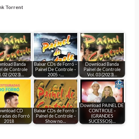
nk Torrent
nload Banda
Baixar CDs de Forró -
Download Banda
el de Controle
Painel De Controle -
Painel de Controle
l. 02 (2023)…
2005 -…
Vol. 03 (2023)…
Download PAINEL DE
ownload CD
Baixar CDs de Forró -
CONTROLE -
radas do Forró
Painel de Controle -
(GRANDES
2018
Show no…
SUCESSOS)…