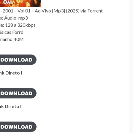
– 2001 – Vol 01 – Ao Vivo [Mp3] (2025) via Torrent
c Áudio: mp3
e: 128 a 320kbps
sicas Forró
manho:40M
nk Direto I
nk Direto II