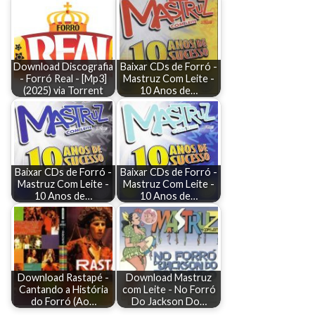
Download Discografia
Baixar CDs de Forró -
- Forró Real - [Mp3]
Mastruz Com Leite -
(2025) via Torrent
10 Anos de…
Baixar CDs de Forró -
Baixar CDs de Forró -
Mastruz Com Leite -
Mastruz Com Leite -
10 Anos de…
10 Anos de…
Download Rastapé -
Download Mastruz
Cantando a História
com Leite - No Forró
do Forró (Ao…
Do Jackson Do…