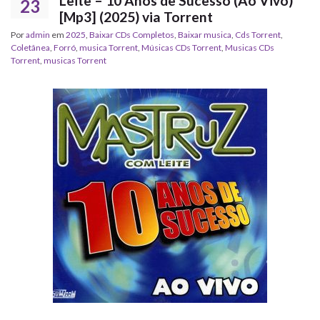
Leite – 10 Anos de Sucesso (Ao Vivo)
23
[Mp3] (2025) via Torrent
Por
admin
em
2025
,
Baixar CDs Completos
,
Baixar musica
,
Cds Torrent
,
Coletânea
,
Forró
,
musica Torrent
,
‎Músicas CDs Torrent
,
‎Musicas CDs
Torrent
,
musicas Torrent