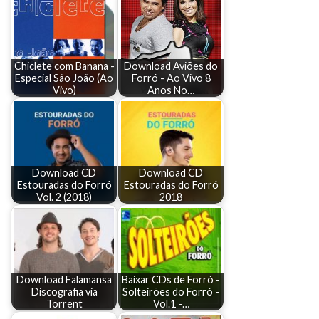
Chiclete com Banana -
Download Aviões do
Especial São João (Ao
Forró - Ao Vivo 8
Vivo)
Anos No…
Download CD
Download CD
Estouradas do Forró
Estouradas do Forró
Vol. 2 (2018)
2018
Download Falamansa
Baixar CDs de Forró -
Discografia via
Solteirões do Forró -
Torrent
Vol.1 -…