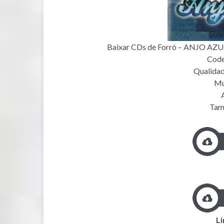
Baixar CDs de Forró – ANJO AZUL 
Code
Qualidad
Mú
Tam
Li