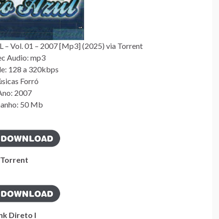
– Vol. 01 – 2007 [Mp3] (2025) via Torrent
c Audio: mp3
e: 128 a 320kbps
sicas Forró
Ano: 2007
anho: 50 Mb
Torrent
nk Direto I