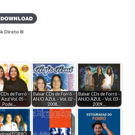
k Direto III
 CDs de Forró -
Baixar CDs de Forró -
Baixar CDs de Forró -
 Azul Vol. 05 -
ANJO AZUL - Vol. 02 -
ANJO AZUL - Vol. 03 -
Pode…
2008…
2009…
nload FORRÓ