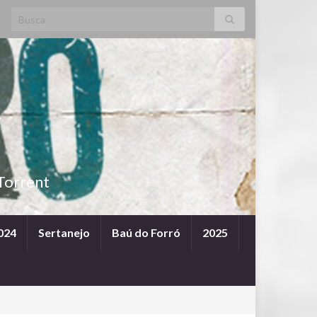
Search for:
Torrent
024
Sertanejo
Baú do Forró
2025