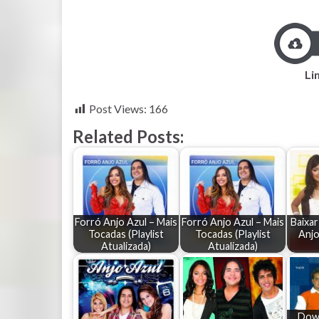
Lin
Post Views:
166
Related Posts:
Forró Anjo Azul – Mais
Forró Anjo Azul – Mais
Baixar
Tocadas (Playlist
Tocadas (Playlist
Anjo
Atualizada)
Atualizada)
Dow