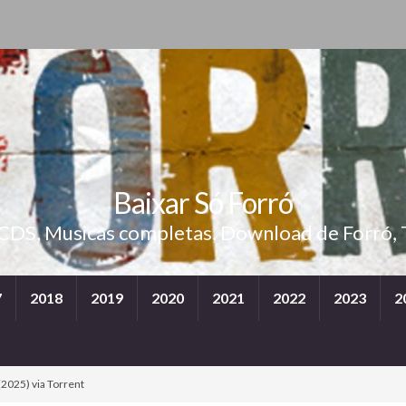
Baixar Só Forró
 CDS, Musicas completas, Download de Forró, 
7
2018
2019
2020
2021
2022
2023
2
2025) via Torrent