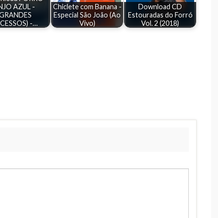
NJO AZUL -
Chiclete com Banana -
Download CD
(GRANDES
Especial São João (Ao
Estouradas do Forró
CESSOS) -…
Vivo)
Vol. 2 (2018)