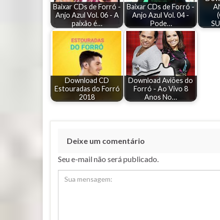
Baixar CDs de Forró -
Baixar CDs de Forró -
A
Anjo Azul Vol. 06 - A
Anjo Azul Vol. 04 -
paixão é…
Pode…
SU
Download CD
Download Aviões do
Estouradas do Forró
Forró - Ao Vivo 8
2018
Anos No…
Deixe um comentário
Seu e-mail não será publicado.