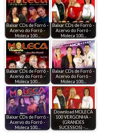
Baixar CDs de Forró -
Baixar CDs de Forró -
Acervo do Forró -
Acervo do Forró -
Moleca 100…
Moleca 100…
Baixar CDs de Forró -
Baixar CDs de Forró -
Acervo do Forró -
Acervo do Forró -
Moleca 100…
Moleca 100…
Download MOLECA
Baixar CDs de Forró -
100 VERGONHA -
Acervo do Forró -
(GRANDES
Moleca 100…
SUCESSOS) -…