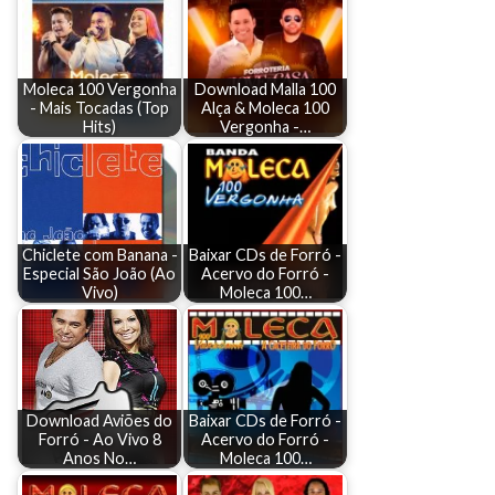
Moleca 100 Vergonha
Download Malla 100
- Mais Tocadas (Top
Alça & Moleca 100
Hits)
Vergonha -…
Chiclete com Banana -
Baixar CDs de Forró -
Especial São João (Ao
Acervo do Forró -
Vivo)
Moleca 100…
Download Aviões do
Baixar CDs de Forró -
Forró - Ao Vivo 8
Acervo do Forró -
Anos No…
Moleca 100…