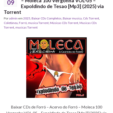
– Moleca 100 Vergonha VOL-05 –
09
Expoldindo de Tesao [Mp3] (2025) via
Torrent
Por
admin
em
2025
,
Baixar CDs Completos
,
Baixar musica
,
Cds Torrent
,
Coletânea
,
Forró
,
musica Torrent
,
‎Músicas CDs Torrent
,
‎Musicas CDs
Torrent
,
musicas Torrent
Baixar CDs de Forró – Acervo do Forró – Moleca 100
Vergonha VOL-05 – Expoldindo de Tesao [Mp3] (2025) via