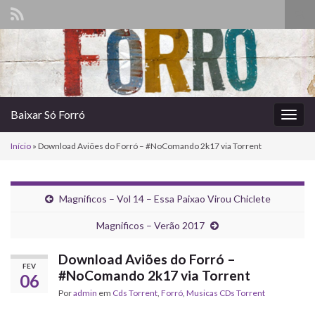
Alte
form
Search for:
de
pesq
Baixar Só Forró
Alter
nave
Início
»
Download Aviões do Forró – #NoComando 2k17 via Torrent
Magnificos – Vol 14 – Essa Paixao Virou Chiclete
Magnificos – Verão 2017
Download Aviões do Forró –
FEV
#NoComando 2k17 via Torrent
06
Por
admin
em
Cds Torrent
,
Forró
,
‎Musicas CDs Torrent