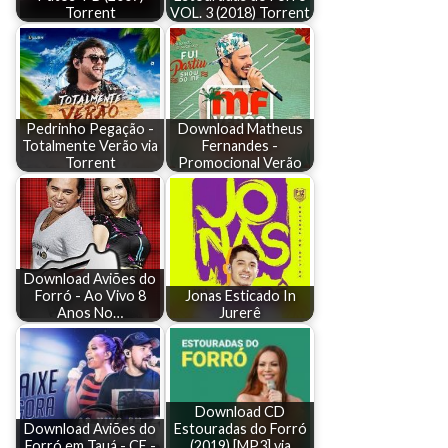
Torrent
VOL. 3 (2018) Torrent
Pedrinho Pegação -
Download Matheus
Totalmente Verão via
Fernandes -
Torrent
Promocional Verão
Download Aviões do
Forró - Ao Vivo 8
Jonas Esticado In
Anos No…
Jurerê
Download CD
Download Aviões do
Estouradas do Forró
Forró em Tauá - CE -
(2019) [MP3] via