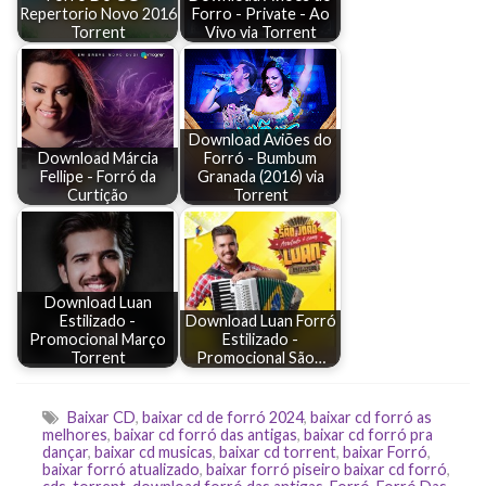
Repertorio Novo 2016
Forro - Private - Ao
Torrent
Vivo via Torrent
Download Aviões do
Download Márcia
Forró - Bumbum
Fellipe - Forró da
Granada (2016) via
Curtição
Torrent
Download Luan
Estilizado -
Download Luan Forró
Promocional Março
Estilizado -
Torrent
Promocional São…
Baixar CD
,
baixar cd de forró 2024
,
baixar cd forró as
melhores
,
baixar cd forró das antigas
,
baixar cd forró pra
dançar
,
baixar cd musicas
,
baixar cd torrent
,
baixar Forró
,
baixar forró atualizado
,
baixar forró piseiro baixar cd forró
,