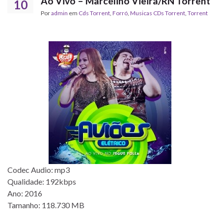
Ao Vivo – Marcelino Vieira/RN Torrent
10
Por
admin
em
Cds Torrent
,
Forró
,
‎Musicas CDs Torrent
,
Torrent
Codec Audio: mp3
Qualidade: 192kbps
Ano: 2016
Tamanho: 118.730 MB