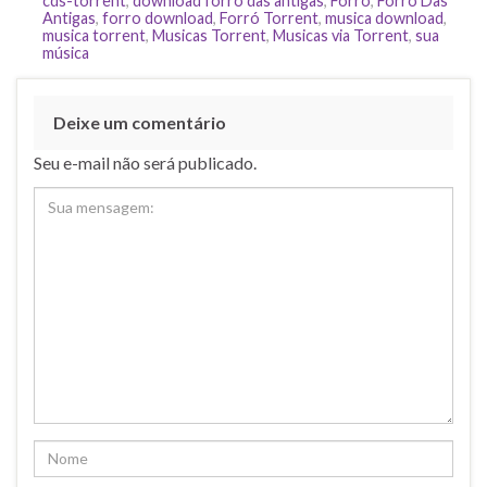
cds-torrent
,
download forró das antigas
,
Forró
,
Forró Das
Antigas
,
forro download
,
Forró Torrent
,
musica download
,
musica torrent
,
Musicas Torrent
,
Musicas via Torrent
,
sua
música
Deixe um comentário
Seu e-mail não será publicado.