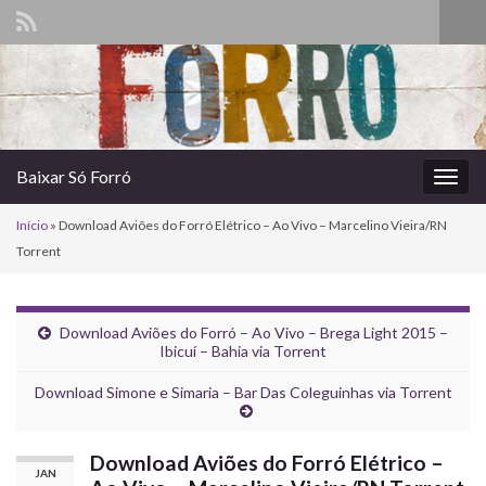
Alte
form
Search for:
de
pesq
Baixar Só Forró
Alter
nave
Início
»
Download Aviões do Forró Elétrico – Ao Vivo – Marcelino Vieira/RN
Torrent
Download Aviões do Forró – Ao Vivo – Brega Light 2015 –
Ibicuí – Bahia via Torrent
Download Simone e Simaria – Bar Das Coleguinhas via Torrent
Download Aviões do Forró Elétrico –
JAN