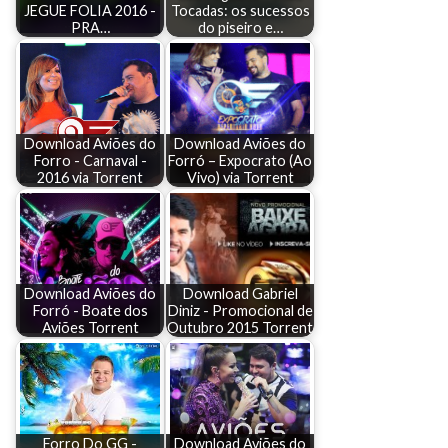
JEGUE FOLIA 2016 -
Tocadas: os sucessos
PRA…
do piseiro e…
Download Aviões do
Download Aviões do
Forro - Carnaval -
Forró – Expocrato (Ao
2016 via Torrent
Vivo) via Torrent
Download Aviões do
Download Gabriel
Forró - Boate dos
Diniz - Promocional de
Aviões Torrent
Outubro 2015 Torrent
Forro Do GG -
Download Aviões do