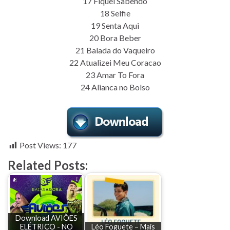
17 Fiquei Sabendo
18 Selfie
19 Senta Aqui
20 Bora Beber
21 Balada do Vaqueiro
22 Atualizei Meu Coracao
23 Amar To Fora
24 Alianca no Bolso
Post Views:
177
Related Posts:
Download AVIÕES
ELÉTRICO - NO
Léo Foguete – Mais