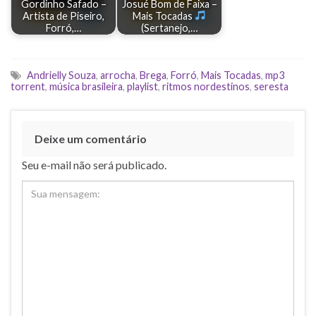
Gordinho Safado –
Josué Bom de Faixa –
Artista de Piseiro,
Mais Tocadas
Forró,…
(Sertanejo,…
Andrielly Souza
,
arrocha
,
Brega
,
Forró
,
Mais Tocadas
,
mp3
torrent
,
música brasileira
,
playlist
,
ritmos nordestinos
,
seresta
Deixe um comentário
Seu e-mail não será publicado.