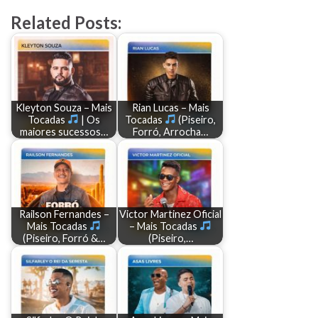
Related Posts:
Kleyton Souza – Mais
Rian Lucas – Mais
Tocadas
| Os
Tocadas
(Piseiro,
maiores sucessos…
Forró, Arrocha…
Railson Fernandes –
Victor Martinez Oficial
Mais Tocadas
– Mais Tocadas
(Piseiro, Forró &…
(Piseiro,…