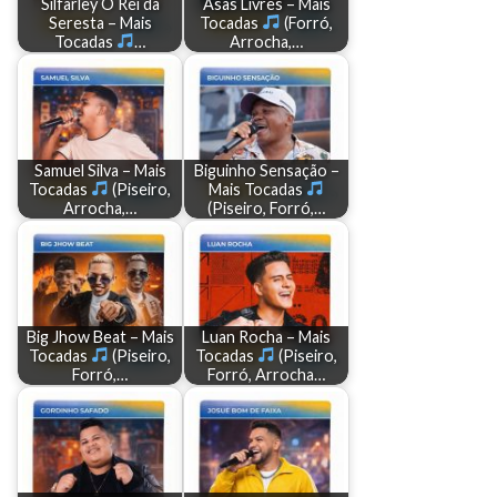
Silfarley O Rei da
Asas Livres – Mais
Seresta – Mais
Tocadas
(Forró,
Tocadas
…
Arrocha,…
Samuel Silva – Mais
Biguinho Sensação –
Tocadas
(Piseiro,
Mais Tocadas
Arrocha,…
(Piseiro, Forró,…
Big Jhow Beat – Mais
Luan Rocha – Mais
Tocadas
(Piseiro,
Tocadas
(Piseiro,
Forró,…
Forró, Arrocha…