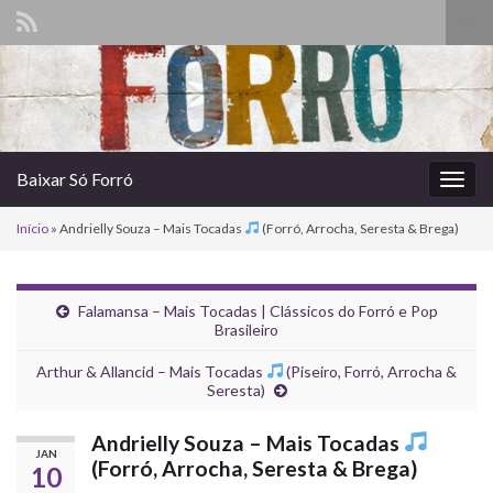
Alte
form
Search for:
de
pesq
Baixar Só Forró
Alter
nave
Início
»
Andrielly Souza – Mais Tocadas
(Forró, Arrocha, Seresta & Brega)
Falamansa – Mais Tocadas | Clássicos do Forró e Pop
Brasileiro
Arthur & Allancid – Mais Tocadas
(Piseiro, Forró, Arrocha &
Seresta)
Andrielly Souza – Mais Tocadas
JAN
(Forró, Arrocha, Seresta & Brega)
10